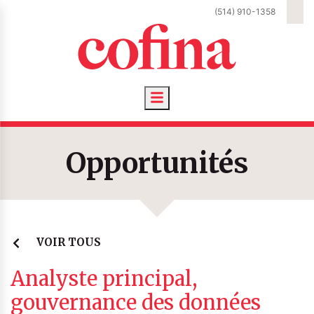
(514) 910-1358
GLE NAVIGATION
Toggle navigation
Opportunités
VOIR TOUS
Analyste principal,
gouvernance des données